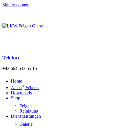
Skip to content
Kostenloser Versand der Bestellung nach Österreich und
Deutschland ab einem Warenwert von 140€!
Telefon
+43 664 533 55 15
Home
®
Alcoa
Wheels
Downloads
Shop
Felgen
Reinigung
Dienstleistungen
Galerie