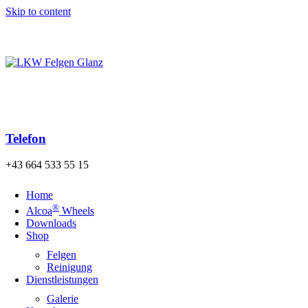
Skip to content
Kostenloser Versand der Bestellung nach Österreich und
Deutschland ab einem Warenwert von 140€!
Telefon
+43 664 533 55 15
Home
®
Alcoa
Wheels
Downloads
Shop
Felgen
Reinigung
Dienstleistungen
Galerie