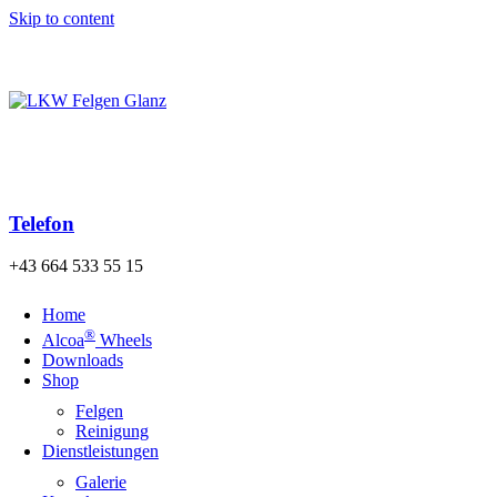
Skip to content
Kostenloser Versand der Bestellung nach Österreich und
Deutschland ab einem Warenwert von 140€!
Telefon
+43 664 533 55 15
Home
®
Alcoa
Wheels
Downloads
Shop
Felgen
Reinigung
Dienstleistungen
Galerie