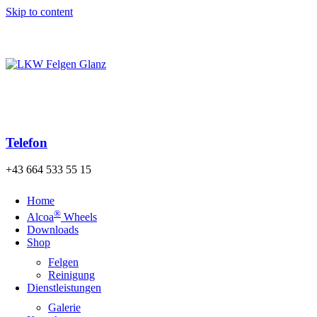
Skip to content
Kostenloser Versand der Bestellung nach Österreich und
Deutschland ab einem Warenwert von 140€!
Telefon
+43 664 533 55 15
Home
®
Alcoa
Wheels
Downloads
Shop
Felgen
Reinigung
Dienstleistungen
Galerie