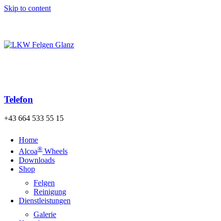
Skip to content
Kostenloser Versand der Bestellung nach Österreich und
Deutschland ab einem Warenwert von 140€!
Telefon
+43 664 533 55 15
Home
®
Alcoa
Wheels
Downloads
Shop
Felgen
Reinigung
Dienstleistungen
Galerie