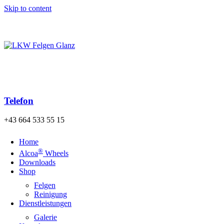
Skip to content
Kostenloser Versand der Bestellung nach Österreich und
Deutschland ab einem Warenwert von 140€!
Telefon
+43 664 533 55 15
Home
®
Alcoa
Wheels
Downloads
Shop
Felgen
Reinigung
Dienstleistungen
Galerie