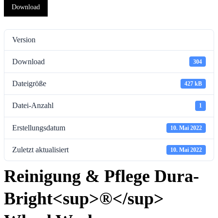
Download
Version
Download
304
Dateigröße
427 kB
Datei-Anzahl
1
Erstellungsdatum
10. Mai 2022
Zuletzt aktualisiert
10. Mai 2022
Reinigung & Pflege Dura-
Bright<sup>®</sup>