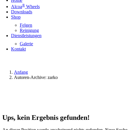
Home
®
Alcoa
Wheels
Downloads
Shop
Felgen
Reinigung
Dienstleistungen
Galerie
Kontakt
Anfang
Autoren-Archive: zarko
Ups, kein Ergebnis gefunden!
An dieser Position wurde anscheinend nichts gefunden. Neue Suche