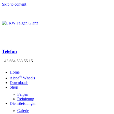
Skip to content
Kostenloser Versand der Bestellung nach Österreich und
Deutschland ab einem Warenwert von 140€!
Telefon
+43 664 533 55 15
Home
®
Alcoa
Wheels
Downloads
Shop
Felgen
Reinigung
Dienstleistungen
Galerie