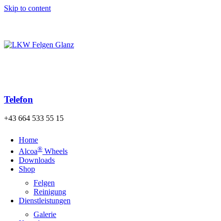
Skip to content
Kostenloser Versand der Bestellung nach Österreich und
Deutschland ab einem Warenwert von 140€!
Telefon
+43 664 533 55 15
Home
®
Alcoa
Wheels
Downloads
Shop
Felgen
Reinigung
Dienstleistungen
Galerie