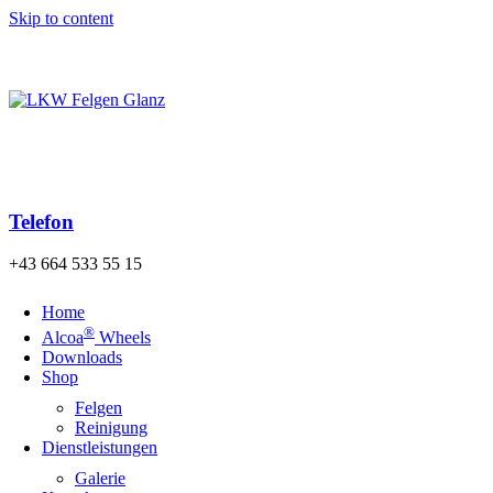
Skip to content
Kostenloser Versand der Bestellung nach Österreich und
Deutschland ab einem Warenwert von 140€!
Telefon
+43 664 533 55 15
Home
®
Alcoa
Wheels
Downloads
Shop
Felgen
Reinigung
Dienstleistungen
Galerie